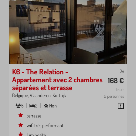
K6 - The Relation -
De
Appartement avec 2 chambres
168 €
séparées et terrasse
1 nuit
Belgique, Vlaanderen, Kortrijk
2 personnes
5
2
Non
terrasse
wifi très performant
luminosité