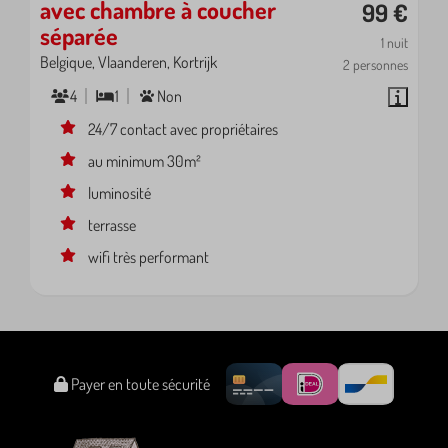
avec chambre à coucher
99 €
séparée
1 nuit
Belgique, Vlaanderen, Kortrijk
2 personnes
4
1
Non
24/7 contact avec propriétaires
au minimum 30m²
luminosité
terrasse
wifi très performant
Payer en toute sécurité