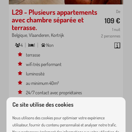
L29 - Plusieurs appartements
De
avec chambre séparée et
109 €
terrasse.
1 nuit
Belgique, Vlaanderen, Kortrijk
2 personnes
4
1
Non
terrasse
wifi très performant
luminosité
au minimum 40m²
24/7 contact avec propriétaires
Ce site utilise des cookies
Nous utilisons des cookies pour optimiser votre expérience
utilisateur, fournir du contenu personnalisé et analyser notre trafic.
Nous partageons également des informations sur votre utilisation de