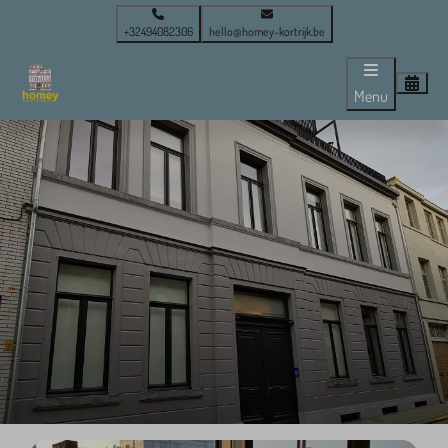
+32494082306
hello@homey-kortrijk.be
Menu