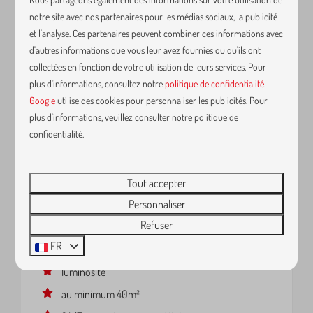
notre site avec nos partenaires pour les médias sociaux, la publicité
et l'analyse. Ces partenaires peuvent combiner ces informations avec
d'autres informations que vous leur avez fournies ou qu'ils ont
collectées en fonction de votre utilisation de leurs services. Pour
plus d'informations, consultez notre
politique de confidentialité
.
Google
utilise des cookies pour personnaliser les publicités. Pour
plus d'informations, veuillez consulter notre politique de
K6 - Tartuffe - Appartement
De
confidentialité.
avec chambre séparée et
109 €
terrasse
1 nuit
Belgique, Vlaanderen, Kortrijk
2 personnes
Tout accepter
2
1
Non
Personnaliser
Refuser
terrasse
FR
wifi très performant
luminosité
au minimum 40m²