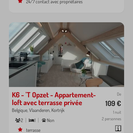
24/7 contact avec propriétaires
K6 - 'T Opzet - Appartement-
De
loft avec terrasse privée
109 €
Belgique, Vlaanderen, Kortrijk
1 nuit
2 personnes
2
1
Non
terrasse