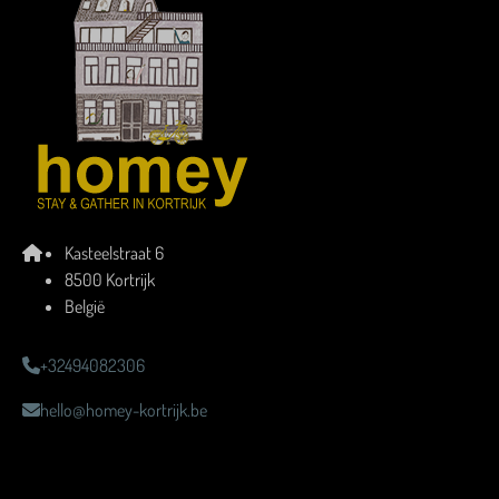
Kasteelstraat 6
8500 Kortrijk
België
+32494082306
hello@homey-kortrijk.be