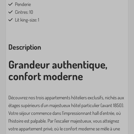
Penderie
Cintres: 10
Lit king-size: 1
Famille/enfants
Description
Chaise haute
Jouets
Grandeur authentique,
Lavage et séchage
confort moderne
Support de séchage
Le fer
Découvrez nos trois appartements hôteliers exclusifs, nichés aux
Table à repasser
étages supérieurs d'un majestueux hôtel particulier (avant 1850).
Hoover
Votre séjour commence dans l'impressionnant hall d'entrée, où
l'histoire est palpable. Par l'escalier majestueux, vous atteignez
Divertissement
votre appartement privé, où le confort moderne se mêle à une