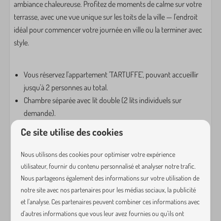
Netflix
ambiance chaleureuse. Profitez de moments de calme sur votre
Télévision intelligente
terrasse, avec une vue unique sur les toits de la ville — l'endroit
Wi-Fi
idéal pour commencer votre journée en ville ou la terminer avec
style.
Cuisine
Cafetière à filtre
Vous réservez l'appartement 'TARTUFFE', pouvant accueillir
Machine à café
jusqu'à 2 personnes au total.
Casseroles
Chambre séparée avec lit double (2 lits individuels sur
Couverts
demande).
Table à manger
Douche et lavabo dans la chambre, tout le linge de bain est
Ce site utilise des cookies
Signes
fourni.
Lave-vaisselle
Toilettes séparées.
Nous utilisons des cookies pour optimiser votre expérience
Verres à boire
Cuisine entièrement équipée avec plaque à induction 4 feux,
utilisateur, fournir du contenu personnalisé et analyser notre trafic.
Extracteur
grand réfrigérateur et lave-vaisselle, four combiné et machine
Nous partageons également des informations sur votre utilisation de
Cuisson par induction
à café Nespresso.
notre site avec nos partenaires pour les médias sociaux, la publicité
et l'analyse. Ces partenaires peuvent combiner ces informations avec
Bouilloire
Coin salon avec petits sièges.
d'autres informations que vous leur avez fournies ou qu'ils ont
Ustensiles de cuisine
Canapé pour 2 dans la chambre où se trouve également la