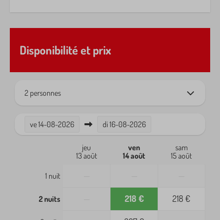
Balcon
Meubles de jardin
Protection solaire
Terrasse
Disponibilité et prix
Sécurité
Extincteur
2 personnes
Détecteur de fumée
ve
14-08-2026
di
16-08-2026
Chauffage et refroidissement
jeu
ven
sam
Climatisation
13 août
14 août
15 août
—
—
—
1 nuit
—
218 €
218 €
2 nuits