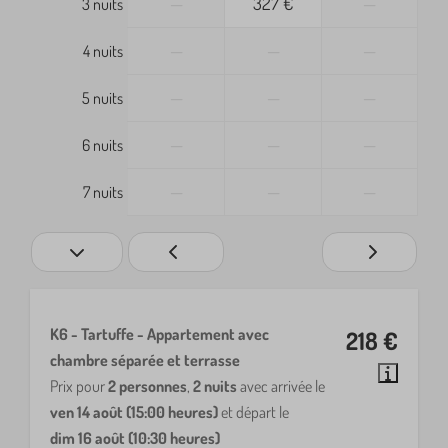
—
327 €
—
3 nuits
—
—
—
4 nuits
—
—
—
5 nuits
—
—
—
6 nuits
—
—
—
7 nuits
K6 - Tartuffe - Appartement avec
218 €
chambre séparée et terrasse
Prix pour
2 personnes
,
2 nuits
avec arrivée le
ven 14 août (15:00 heures)
et départ le
dim 16 août (10:30 heures)