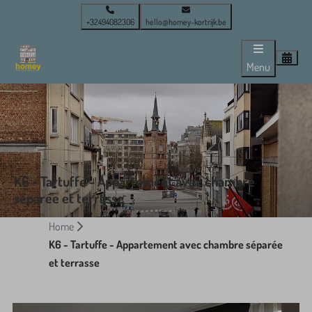
+32494082306
hello@homey-kortrijk.be
Menu
K6 - Tartuffe - Appartement avec chambre
séparée et terrasse
Home
K6 - Tartuffe - Appartement avec chambre séparée
et terrasse