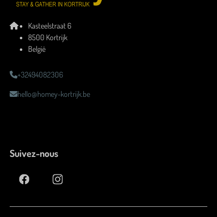
Kasteelstraat 6
8500 Kortrijk
België
+32494082306
hello@homey-kortrijk.be
Suivez-nous